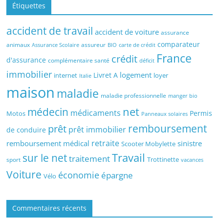
Étiquettes
accident de travail
accident de voiture
assurance
comparateur
animaux
assureur
Assurance Scolaire
BIO
carte de crédit
France
crédit
d'assurance
complémentaire santé
déficit
immobilier
logement
Livret A
internet
loyer
Italie
maison
maladie
maladie professionnelle
manger bio
médecin
net
médicaments
Permis
Motos
Panneaux solaires
remboursement
prêt
prêt immobilier
de conduire
retraite
remboursement médical
sinistre
Scooter Mobylette
sur le net
Travail
traitement
Trottinette
sport
vacances
Voiture
économie
épargne
Vélo
Commentaires récents