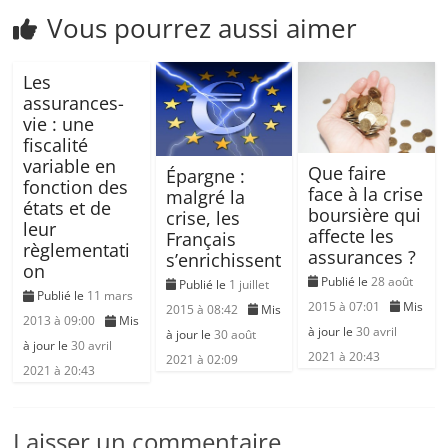
Vous pourrez aussi aimer
Les
assurances-
vie : une
fiscalité
variable en
Que faire
Épargne :
fonction des
face à la crise
malgré la
états et de
boursière qui
crise, les
leur
affecte les
Français
règlementati
assurances ?
s’enrichissent
on
Publié le
28 août
Publié le
1 juillet
Publié le
11 mars
2015 à 07:01
Mis
2015 à 08:42
Mis
2013 à 09:00
Mis
à jour le
30 avril
à jour le
30 août
à jour le
30 avril
2021 à 20:43
2021 à 02:09
2021 à 20:43
Laisser un commentaire