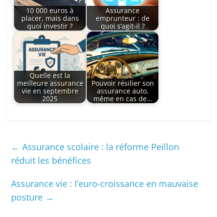
10 000 euros à
Assurance
placer, mais dans
emprunteur : de
quoi investir ?
quoi s’agit-il ?
Quelle est la
meilleure assurance
Pouvoir résilier son
vie en septembre
assurance auto,
2025
même en cas de…
←
Assurance scolaire : la réforme Peillon
réduit les bénéfices
Assurance vie : l’euro-croissance en mauvaise
posture
→