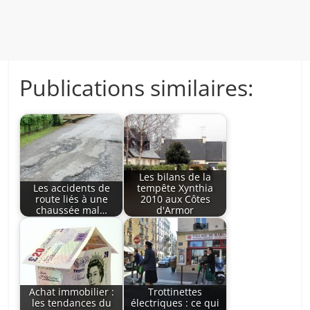
Publications similaires:
Les bilans de la
Les accidents de
tempête Xynthia
route liés à une
2010 aux Côtes
chaussée mal…
d'Armor
Achat immobilier :
Trottinettes
les tendances du
électriques : ce qui