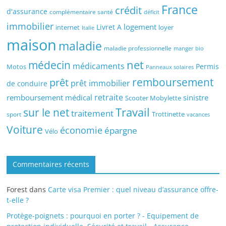
France
crédit
d'assurance
complémentaire santé
déficit
immobilier
logement
Livret A
internet
loyer
Italie
maison
maladie
maladie professionnelle
manger bio
médecin
net
médicaments
Permis
Motos
Panneaux solaires
remboursement
prêt
prêt immobilier
de conduire
retraite
remboursement médical
sinistre
Scooter Mobylette
sur le net
Travail
traitement
Trottinette
sport
vacances
Voiture
économie
épargne
Vélo
Commentaires récents
Forest
dans
Carte visa Premier : quel niveau d’assurance offre-
t-elle ?
Protège-poignets : pourquoi en porter ? - Equipement de