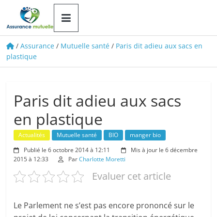
Le
portail
d'information
/
Assurance
/
Mutuelle santé
/
Paris dit adieu aux sacs en
plastique
Paris dit adieu aux sacs
en plastique
Actualités
Mutuelle santé
BIO
manger bio
Publié le 6 octobre 2014 à 12:11
Mis à jour le 6 décembre
2015 à 12:33
Par
Charlotte Moretti
Evaluer cet article
Le Parlement ne s’est pas encore prononcé sur le