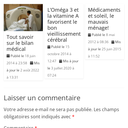
L’Oméga 3 et
Médicaments
la vitamine A
et soleil, le
favorisent le
mauvais
bon
ménage!
vieillissement
Publié le
8 mai
Tout savoir
cérébral
sur le bilan
2012 à 08:36
Mis
Publié le
15
médical
à jour le
25 juin 2015
octobre 2014 à
Publié le
18 juin
à 11:52
12:47
Mis à jour
2014 à 23:58
Mis
le
3 juillet 2020 à
à jour le
2 août 2022
07:24
à 13:31
Laisser un commentaire
Votre adresse e-mail ne sera pas publiée.
Les champs
obligatoires sont indiqués avec
*
Commentaire
*