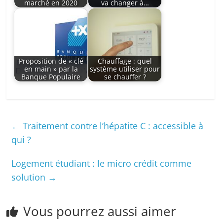
marché en 2020
va changer à…
Proposition de « clé
Chauffage : quel
en main » par la
système utiliser pour
Banque Populaire
se chauffer ?
←
Traitement contre l’hépatite C : accessible à
qui ?
Logement étudiant : le micro crédit comme
solution
→
Vous pourrez aussi aimer