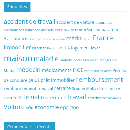
Étiquettes
accident de travail
accident de voiture
assurance
comparateur
animaux
assureur
Assurance Scolaire
BIO
carte de crédit
France
crédit
d'assurance
complémentaire santé
déficit
immobilier
logement
Livret A
internet
loyer
Italie
maison
maladie
maladie professionnelle
manger bio
médecin
net
médicaments
Permis
Motos
Panneaux solaires
remboursement
prêt
prêt immobilier
de conduire
retraite
remboursement médical
sinistre
Scooter Mobylette
sur le net
Travail
traitement
Trottinette
sport
vacances
Voiture
économie
épargne
Vélo
Commentaires récents