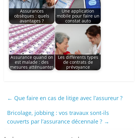
Assurances
Une application
obsèques : quels
mobile pour faire un
avantages ?
constat auto
Assurance quand on
Les différents types
est malade : des
de contrats de
mesures atténuantes
prévoyance
←
Que faire en cas de litige avec l’assureur ?
Bricolage, jobbing : vos travaux sont-ils
couverts par l’assurance décennale ?
→