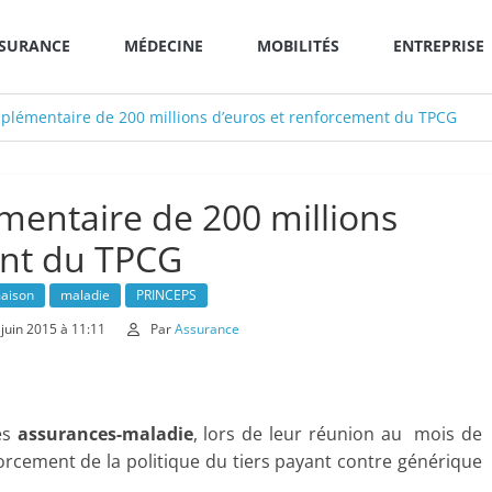
SURANCE
MÉDECINE
MOBILITÉS
ENTREPRISE
lémentaire de 200 millions d’euros et renforcement du TPCG
entaire de 200 millions
ent du TPCG
aison
maladie
PRINCEPS
 juin 2015 à 11:11
Par
Assurance
es
assurances-maladie
, lors de leur réunion au mois de
nforcement de la politique du tiers payant contre générique