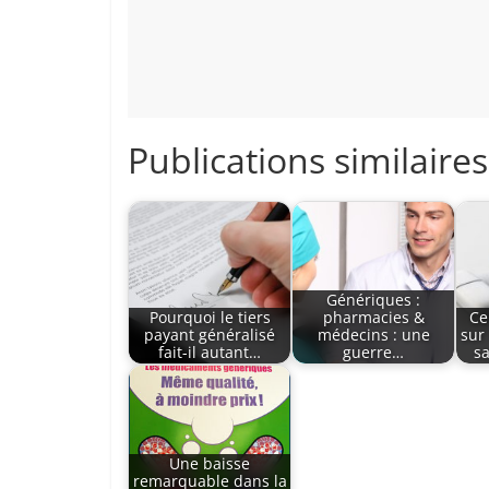
Publications similaires
Génériques :
Pourquoi le tiers
pharmacies &
Ce
payant généralisé
médecins : une
sur
fait-il autant…
guerre…
s
Une baisse
remarquable dans la