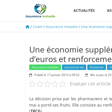
Le
portail
ACTUALITÉS
AS
d'information
/
Cnam
/
Assurance maladie
/
Une économie supp
Une économie supplém
d’euros et renforcem
Assurance maladie
assurance vie
économie
m
Publié le 17 janvier 2013 à 09:52
Mis à jour le 25
Evaluer cet article
La décision prise par les pharmaciens et l
mai a porté ses fruits. Elle consiste au re
(
TPCG
).